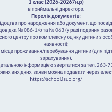
1 клас (2026-20267н.р)
в приймальні директора.
Перелік документів:
свідоцтва про народження або документ, що посвід
довідка № 086-1/о та № 063 (у разі подання разом
сного центру про комплексну оцінку дитини з осо
наявності);
ує місце проживання/перебування дитини (для пі
зарахування).
детальною інформацією звертатися за тел. 263-7
дь-яких вихідних, заяви можна подавати через елек
https://school.isuo.org/