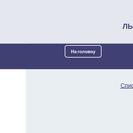
ЛЬ
На головну
Спис