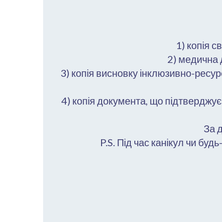
1) копія 
2) медична 
3) копія висновку інклюзивно-ресур
4) копія документа, що підтвердж
За 
P.S. Під час канікул чи бу