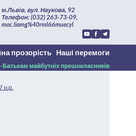
м.Львів, вул. Наукова, 92
Телефон: (032) 263-73-09,
moc.liamg%40rml66muecyl
на прозорість
Наші перемоги
-Батькам майбутніх прешокласників
 н.р.